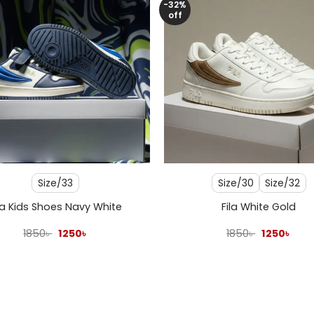
-32%
off
+
Size/33
Size/30
Size/32
la Kids Shoes Navy White
Fila White Gold
Original
Current
Original
Curr
1850
৳
1250
৳
1850
৳
1250
৳
price
price
price
pric
was:
is:
was:
is:
1850৳ .
1250৳ .
1850৳ .
1250৳