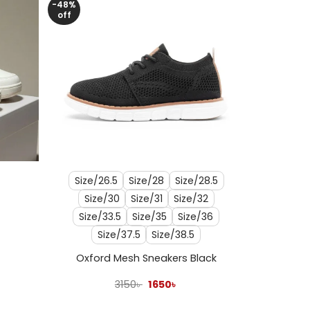
-48%
off
+
Size/26.5
Size/28
Size/28.5
Size/30
Size/31
Size/32
Size/33.5
Size/35
Size/36
ent
Size/37.5
Size/38.5
e
Oxford Mesh Sneakers Black
 .
Original
Current
3150
৳
1650
৳
price
price
was:
is: