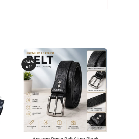
-34%
off
+