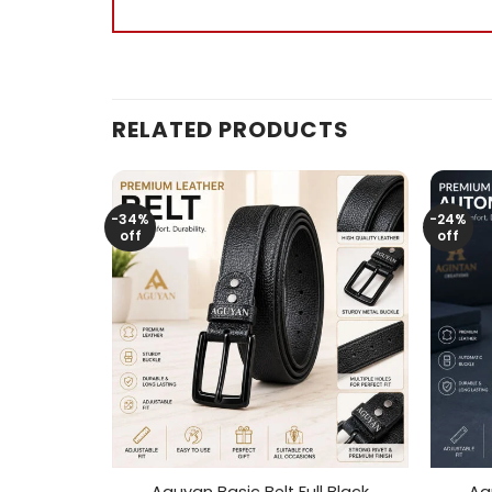
RELATED PRODUCTS
-34%
-24%
off
off
+
+