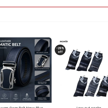
-25%
off
+