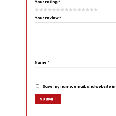
Your rating
*
Your review
*
Name
*
Save my name, email, and website in 